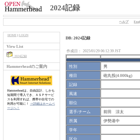
2024記録
ヘルプ
Engl
HOME
|
LOGIN
DB: 2024記録
View List
作成日：
2025/01/29 06:12:39 JST
2024記録
Hammerheadのご案内
性別
男
種目
砲丸投(4.000kg)
記録
Hammerheadは、自由設計、しかも
風速
短期間で導入でき、ＡＳＰサービ
スを利用すれば、携帯や自宅での
順位
利用が可能に！
⇒詳細はホームペ
ージへ！
選手/チーム
前田 涼太
所属
伊勢港中
学年
区分