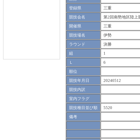
登録県
三重
競技会名
第2回南勢地区陸上
開催県
三重
競技場名
伊勢
ラウンド
決勝
組
1
Ｌ
6
順位
競技年月日
20240512
競技内訳
室内フラグ
競技種目並び順
5520
備考