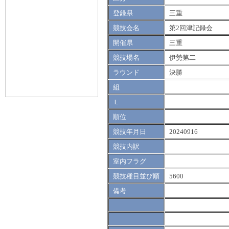
登録県
三重
競技会名
第2回津記録会
開催県
三重
競技場名
伊勢第二
ラウンド
決勝
組
Ｌ
順位
競技年月日
20240916
競技内訳
室内フラグ
競技種目並び順
5600
備考