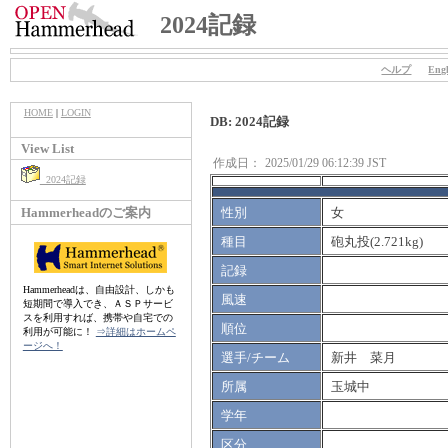
2024記録
ヘルプ
Engl
HOME
|
LOGIN
DB: 2024記録
View List
作成日：
2025/01/29 06:12:39 JST
2024記録
Hammerheadのご案内
性別
女
種目
砲丸投(2.721kg)
記録
Hammerheadは、自由設計、しかも
風速
短期間で導入でき、ＡＳＰサービ
スを利用すれば、携帯や自宅での
順位
利用が可能に！
⇒詳細はホームペ
ージへ！
選手/チーム
新井 菜月
所属
玉城中
学年
区分