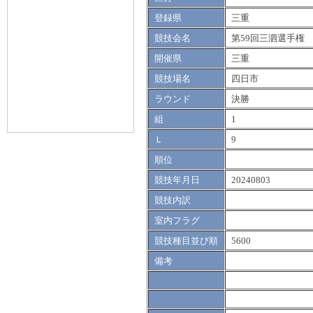
登録県
三重
競技会名
第59回三泗選手権
開催県
三重
競技場名
四日市
ラウンド
決勝
組
1
Ｌ
9
順位
競技年月日
20240803
競技内訳
室内フラグ
競技種目並び順
5600
備考