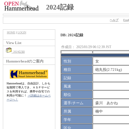
2024記録
ヘルプ
Engl
HOME
|
LOGIN
DB: 2024記録
View List
作成日：
2025/01/29 06:12:39 JST
2024記録
Hammerheadのご案内
性別
女
種目
砲丸投(2.721kg)
記録
Hammerheadは、自由設計、しかも
風速
短期間で導入でき、ＡＳＰサービ
スを利用すれば、携帯や自宅での
順位
利用が可能に！
⇒詳細はホームペ
ージへ！
選手/チーム
森川 あかね
所属
楠中
学年
区分