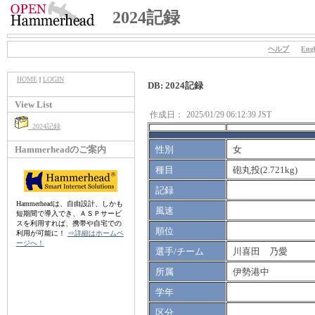
2024記録
ヘルプ
Engl
HOME
|
LOGIN
DB: 2024記録
View List
作成日：
2025/01/29 06:12:39 JST
2024記録
Hammerheadのご案内
性別
女
種目
砲丸投(2.721kg)
記録
Hammerheadは、自由設計、しかも
風速
短期間で導入でき、ＡＳＰサービ
スを利用すれば、携帯や自宅での
順位
利用が可能に！
⇒詳細はホームペ
ージへ！
選手/チーム
川喜田 乃愛
所属
伊勢港中
学年
区分