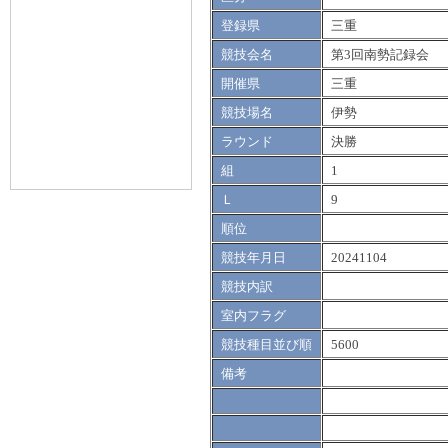
登録県
三重
競技会名
第3回南勢記録会
開催県
三重
競技場名
伊勢
ラウンド
決勝
組
1
Ｌ
9
順位
競技年月日
20241104
競技内訳
室内フラグ
競技種目並び順
5600
備考