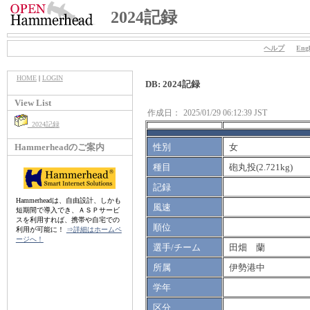
2024記録
ヘルプ
Engl
HOME
|
LOGIN
DB: 2024記録
View List
作成日：
2025/01/29 06:12:39 JST
2024記録
Hammerheadのご案内
性別
女
種目
砲丸投(2.721kg)
記録
Hammerheadは、自由設計、しかも
風速
短期間で導入でき、ＡＳＰサービ
スを利用すれば、携帯や自宅での
順位
利用が可能に！
⇒詳細はホームペ
ージへ！
選手/チーム
田畑 蘭
所属
伊勢港中
学年
区分