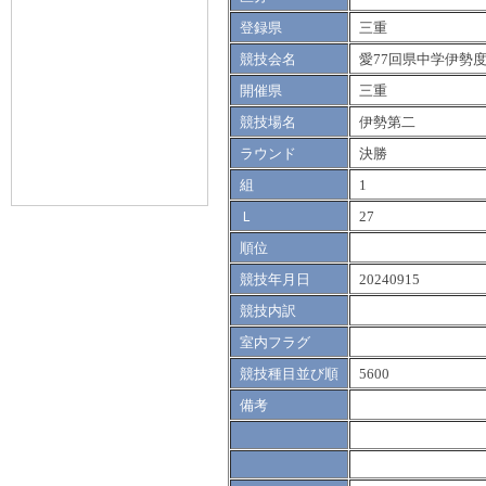
登録県
三重
競技会名
愛77回県中学伊勢
開催県
三重
競技場名
伊勢第二
ラウンド
決勝
組
1
Ｌ
27
順位
競技年月日
20240915
競技内訳
室内フラグ
競技種目並び順
5600
備考