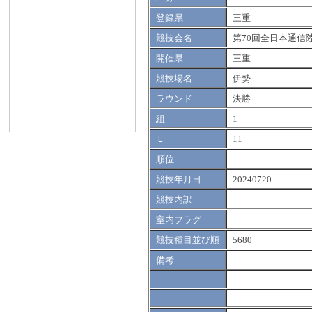
登録県
三重
競技会名
第70回全日本通信
開催県
三重
競技場名
伊勢
ラウンド
決勝
組
1
Ｌ
11
順位
競技年月日
20240720
競技内訳
室内フラグ
競技種目並び順
5680
備考