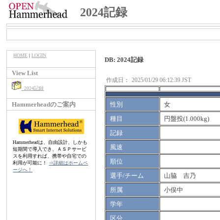
2024記録
HOME
|
LOGIN
DB: 2024記録
View List
作成日：
2025/01/29 06:12:39 JST
2024記録
Hammerheadのご案内
性別
女
種目
円盤投(1.000kg)
記録
Hammerheadは、自由設計、しかも
風速
短期間で導入でき、ＡＳＰサービ
スを利用すれば、携帯や自宅での
順位
利用が可能に！
⇒詳細はホームペ
ージへ！
選手/チーム
山脇 吉乃
所属
小俣中
学年
区分