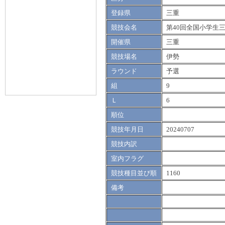
登録県
三重
競技会名
第40回全国小学生
開催県
三重
競技場名
伊勢
ラウンド
予選
組
9
Ｌ
6
順位
競技年月日
20240707
競技内訳
室内フラグ
競技種目並び順
1160
備考