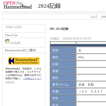
2024記録
ヘルプ
Engl
HOME
|
LOGIN
DB: 2024記録
View List
作成日：
2025/01/29 06:12:39 JST
2024記録
Hammerheadのご案内
性別
女
種目
60m
記録
Hammerheadは、自由設計、しかも
風速
短期間で導入でき、ＡＳＰサービ
スを利用すれば、携帯や自宅での
順位
利用が可能に！
⇒詳細はホームペ
ージへ！
選手/チーム
岩城 音都
所属
ＪＡＣ ＥＡＳＴ
学年
区分