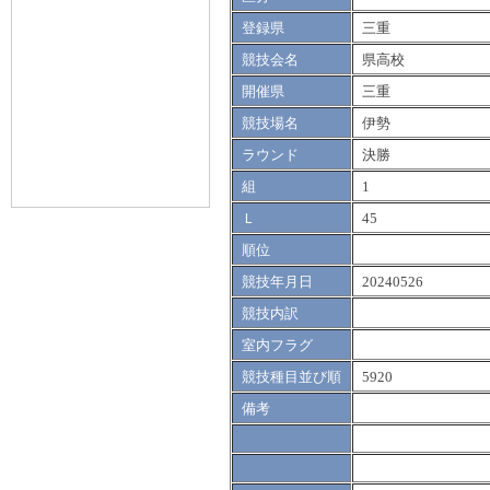
登録県
三重
競技会名
県高校
開催県
三重
競技場名
伊勢
ラウンド
決勝
組
1
Ｌ
45
順位
競技年月日
20240526
競技内訳
室内フラグ
競技種目並び順
5920
備考