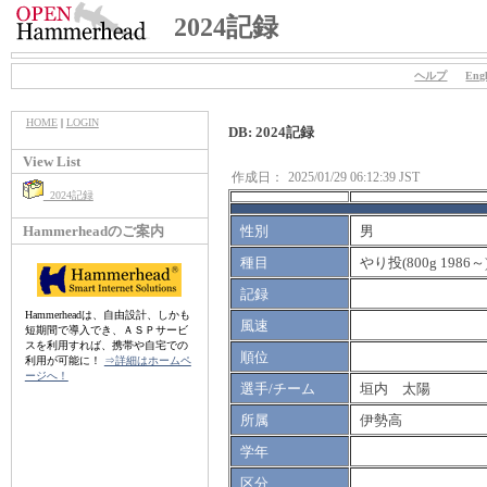
2024記録
ヘルプ
Engl
HOME
|
LOGIN
DB: 2024記録
View List
作成日：
2025/01/29 06:12:39 JST
2024記録
Hammerheadのご案内
性別
男
種目
やり投(800g 1986～
記録
Hammerheadは、自由設計、しかも
風速
短期間で導入でき、ＡＳＰサービ
スを利用すれば、携帯や自宅での
順位
利用が可能に！
⇒詳細はホームペ
ージへ！
選手/チーム
垣内 太陽
所属
伊勢高
学年
区分