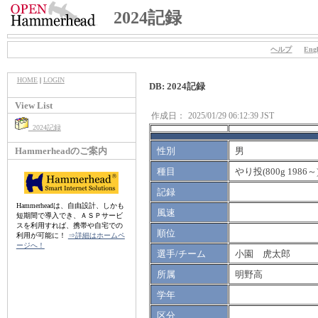
2024記録
ヘルプ
Engl
HOME
|
LOGIN
DB: 2024記録
View List
作成日：
2025/01/29 06:12:39 JST
2024記録
Hammerheadのご案内
性別
男
種目
やり投(800g 1986～
記録
Hammerheadは、自由設計、しかも
風速
短期間で導入でき、ＡＳＰサービ
スを利用すれば、携帯や自宅での
順位
利用が可能に！
⇒詳細はホームペ
ージへ！
選手/チーム
小園 虎太郎
所属
明野高
学年
区分