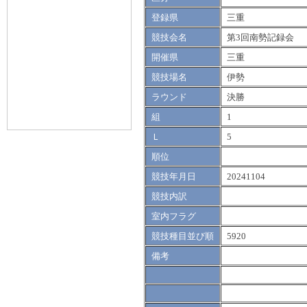
登録県
三重
競技会名
第3回南勢記録会
開催県
三重
競技場名
伊勢
ラウンド
決勝
組
1
Ｌ
5
順位
競技年月日
20241104
競技内訳
室内フラグ
競技種目並び順
5920
備考