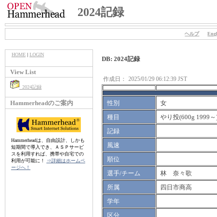
2024記録
ヘルプ
Engl
HOME
|
LOGIN
DB: 2024記録
View List
作成日：
2025/01/29 06:12:39 JST
2024記録
Hammerheadのご案内
性別
女
種目
やり投(600g 1999～
記録
Hammerheadは、自由設計、しかも
風速
短期間で導入でき、ＡＳＰサービ
スを利用すれば、携帯や自宅での
順位
利用が可能に！
⇒詳細はホームペ
ージへ！
選手/チーム
林 奈々歌
所属
四日市商高
学年
区分