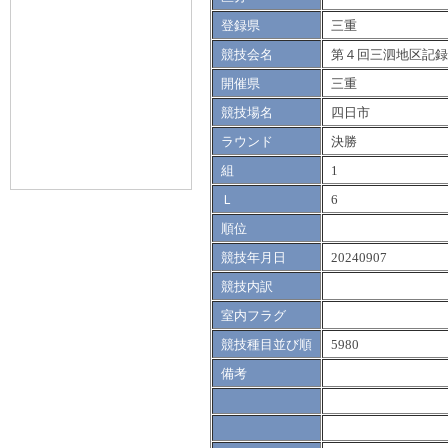
登録県
三重
競技会名
第４回三泗地区記録
開催県
三重
競技場名
四日市
ラウンド
決勝
組
1
Ｌ
6
順位
競技年月日
20240907
競技内訳
室内フラグ
競技種目並び順
5980
備考