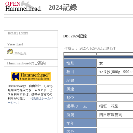
2024記録
HOME
|
LOGIN
DB: 2024記録
View List
作成日：
2025/01/29 06:12:39 JST
2024記録
Hammerheadのご案内
性別
女
種目
やり投(600g 1999～
記録
Hammerheadは、自由設計、しかも
風速
短期間で導入でき、ＡＳＰサービ
スを利用すれば、携帯や自宅での
順位
利用が可能に！
⇒詳細はホームペ
ージへ！
選手/チーム
稲垣 花梨
所属
四日市農芸高
学年
区分