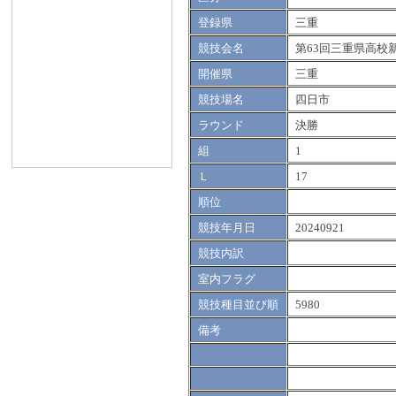
登録県
三重
競技会名
第63回三重県高校
開催県
三重
競技場名
四日市
ラウンド
決勝
組
1
Ｌ
17
順位
競技年月日
20240921
競技内訳
室内フラグ
競技種目並び順
5980
備考