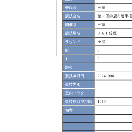
登録県
三重
競技会名
第56回鈴鹿市選手
開催県
三重
競技場名
ＡＧＦ鈴鹿
ラウンド
予選
組
8
Ｌ
2
順位
競技年月日
20241006
競技内訳
室内フラグ
競技種目並び順
1210
備考