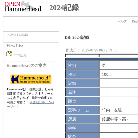
2024記録
ヘルプ
Engl
HOME
|
LOGIN
DB: 2024記録
View List
作成日：
2025/01/29 06:12:39 JST
2024記録
Hammerheadのご案内
性別
男
種目
100m
記録
Hammerheadは、自由設計、しかも
風速
短期間で導入でき、ＡＳＰサービ
スを利用すれば、携帯や自宅での
順位
利用が可能に！
⇒詳細はホームペ
ージへ！
選手/チーム
竹内 友駿
所属
鈴鹿中等（高）
学年
区分