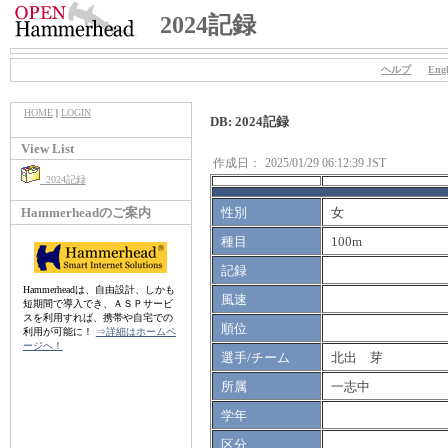
2024記録
ヘルプ
Engl
HOME
|
LOGIN
DB: 2024記録
View List
作成日：
2025/01/29 06:12:39 JST
2024記録
Hammerheadのご案内
性別
女
種目
100m
記録
Hammerheadは、自由設計、しかも
風速
短期間で導入でき、ＡＳＰサービ
スを利用すれば、携帯や自宅での
順位
利用が可能に！
⇒詳細はホームペ
ージへ！
選手/チーム
北出 芽
所属
一志中
学年
区分