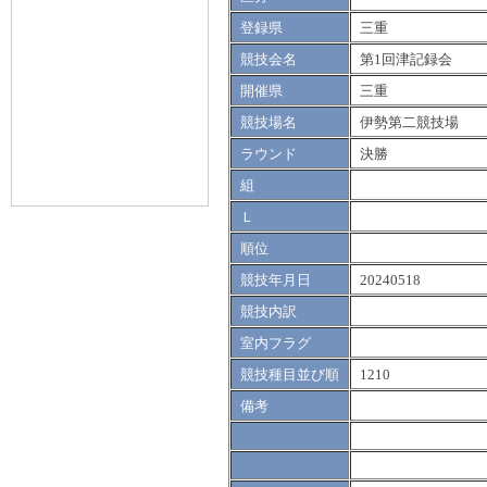
登録県
三重
競技会名
第1回津記録会
開催県
三重
競技場名
伊勢第二競技場
ラウンド
決勝
組
Ｌ
順位
競技年月日
20240518
競技内訳
室内フラグ
競技種目並び順
1210
備考