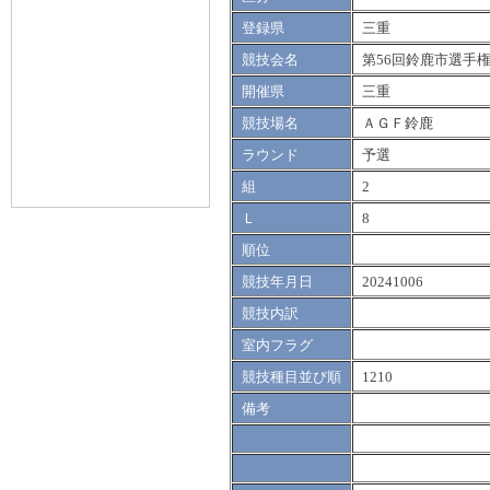
登録県
三重
競技会名
第56回鈴鹿市選手
開催県
三重
競技場名
ＡＧＦ鈴鹿
ラウンド
予選
組
2
Ｌ
8
順位
競技年月日
20241006
競技内訳
室内フラグ
競技種目並び順
1210
備考