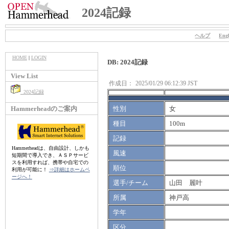
2024記録
ヘルプ
Engl
HOME
|
LOGIN
DB: 2024記録
View List
作成日：
2025/01/29 06:12:39 JST
2024記録
Hammerheadのご案内
性別
女
種目
100m
記録
Hammerheadは、自由設計、しかも
風速
短期間で導入でき、ＡＳＰサービ
スを利用すれば、携帯や自宅での
順位
利用が可能に！
⇒詳細はホームペ
ージへ！
選手/チーム
山田 麗叶
所属
神戸高
学年
区分