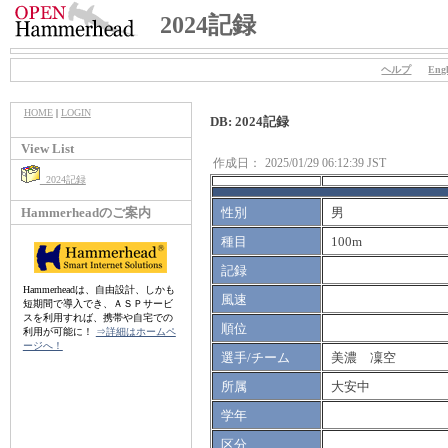
2024記録
ヘルプ
Engl
HOME
|
LOGIN
DB: 2024記録
View List
作成日：
2025/01/29 06:12:39 JST
2024記録
Hammerheadのご案内
性別
男
種目
100m
記録
Hammerheadは、自由設計、しかも
風速
短期間で導入でき、ＡＳＰサービ
スを利用すれば、携帯や自宅での
順位
利用が可能に！
⇒詳細はホームペ
ージへ！
選手/チーム
美濃 凜空
所属
大安中
学年
区分