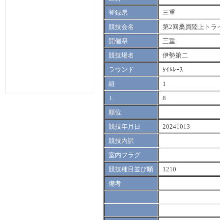
登録県
三重
競技会名
第2回桑員陸上トラ
開催県
三重
競技場名
伊勢第二
ラウンド
ﾀｲﾑﾚｰｽ
組
1
Ｌ
8
順位
競技年月日
20241013
競技内訳
室内フラグ
競技種目並び順
1210
備考