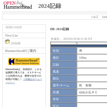
2024記録
ヘルプ
Engl
HOME
|
LOGIN
DB: 2024記録
View List
作成日：
2025/01/29 06:12:39 JST
2024記録
Hammerheadのご案内
性別
男
種目
100m
記録
Hammerheadは、自由設計、しかも
風速
短期間で導入でき、ＡＳＰサービ
スを利用すれば、携帯や自宅での
順位
利用が可能に！
⇒詳細はホームペ
ージへ！
選手/チーム
乾 有輝
所属
ゆめが丘ＲＣ
学年
区分