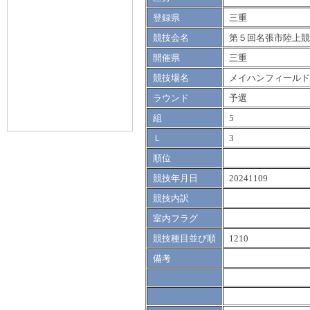
登録県
三重
競技会名
第５回名張市陸上競
開催県
三重
競技場名
メイハンフィールド
ラウンド
予選
組
5
Ｌ
3
順位
競技年月日
20241109
競技内訳
室内フラグ
競技種目並び順
1210
備考