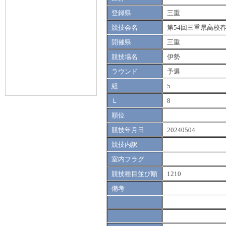
登録県
三重
競技会名
第54回三重県高校
開催県
三重
競技場名
伊勢
ラウンド
予選
組
5
Ｌ
8
順位
競技年月日
20240504
競技内訳
室内フラグ
競技種目並び順
1210
備考