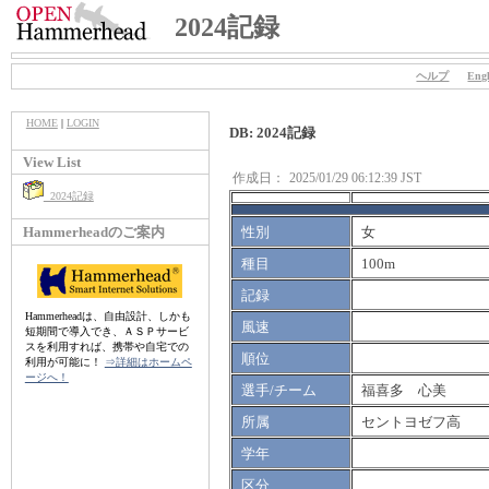
2024記録
ヘルプ
Engl
HOME
|
LOGIN
DB: 2024記録
View List
作成日：
2025/01/29 06:12:39 JST
2024記録
Hammerheadのご案内
性別
女
種目
100m
記録
Hammerheadは、自由設計、しかも
風速
短期間で導入でき、ＡＳＰサービ
スを利用すれば、携帯や自宅での
順位
利用が可能に！
⇒詳細はホームペ
ージへ！
選手/チーム
福喜多 心美
所属
セントヨゼフ高
学年
区分