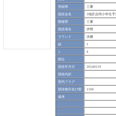
登録県
三重
競技会名
3地区合同小学生予
開催県
三重
競技場名
伊勢
ラウンド
決勝
組
1
Ｌ
4
順位
競技年月日
20240519
競技内訳
室内フラグ
競技種目並び順
1160
備考