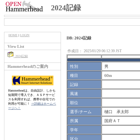
2024記録
HOME
|
LOGIN
DB: 2024記録
View List
作成日：
2025/01/29 06:12:39 JST
2024記録
Hammerheadのご案内
性別
男
種目
60m
記録
Hammerheadは、自由設計、しかも
風速
短期間で導入でき、ＡＳＰサービ
スを利用すれば、携帯や自宅での
順位
利用が可能に！
⇒詳細はホームペ
ージへ！
選手/チーム
樋口 承太郎
所属
国府ＡＴ
学年
区分