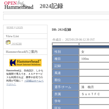
2024記録
HOME
|
LOGIN
DB: 2024記録
View List
作成日：
2025/01/29 06:12:39 JST
2024記録
Hammerheadのご案内
性別
女
種目
100m
記録
Hammerheadは、自由設計、しかも
風速
短期間で導入でき、ＡＳＰサービ
スを利用すれば、携帯や自宅での
順位
利用が可能に！
⇒詳細はホームペ
ージへ！
選手/チーム
湊 柚月
所属
ＳｕｎＴＦＣ
学年
区分