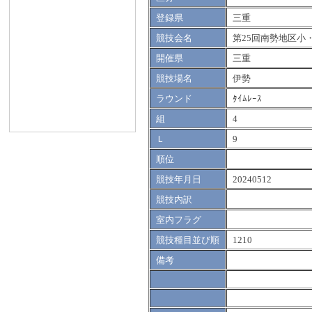
登録県
三重
競技会名
第25回南勢地区小
開催県
三重
競技場名
伊勢
ラウンド
ﾀｲﾑﾚｰｽ
組
4
Ｌ
9
順位
競技年月日
20240512
競技内訳
室内フラグ
競技種目並び順
1210
備考