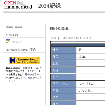
2024記録
HOME
|
LOGIN
DB: 2024記録
View List
作成日：
2025/01/29 06:12:39 JST
2024記録
Hammerheadのご案内
性別
男
種目
100m
記録
Hammerheadは、自由設計、しかも
風速
短期間で導入でき、ＡＳＰサービ
スを利用すれば、携帯や自宅での
順位
利用が可能に！
⇒詳細はホームペ
ージへ！
選手/チーム
古一 瑛太
所属
ＪＡＣ亀山
学年
区分