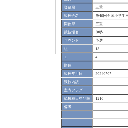
登録県
三重
競技会名
第40回全国小学生
開催県
三重
競技場名
伊勢
ラウンド
予選
組
13
Ｌ
4
順位
競技年月日
20240707
競技内訳
室内フラグ
競技種目並び順
1210
備考