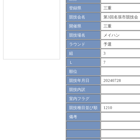
登録県
三重
競技会名
第3回名張市競技会
開催県
三重
競技場名
メイハン
ラウンド
予選
組
3
Ｌ
7
順位
競技年月日
20240728
競技内訳
室内フラグ
競技種目並び順
1210
備考