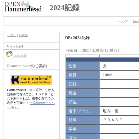
2024記録
ヘルプ
Engl
HOME
|
LOGIN
DB: 2024記録
View List
作成日：
2025/01/29 06:12:39 JST
2024記録
Hammerheadのご案内
性別
女
種目
100m
記録
Hammerheadは、自由設計、しかも
風速
短期間で導入でき、ＡＳＰサービ
スを利用すれば、携帯や自宅での
順位
利用が可能に！
⇒詳細はホームペ
ージへ！
選手/チーム
垣内 遥
所属
ＰＢＡＳＥ
学年
区分