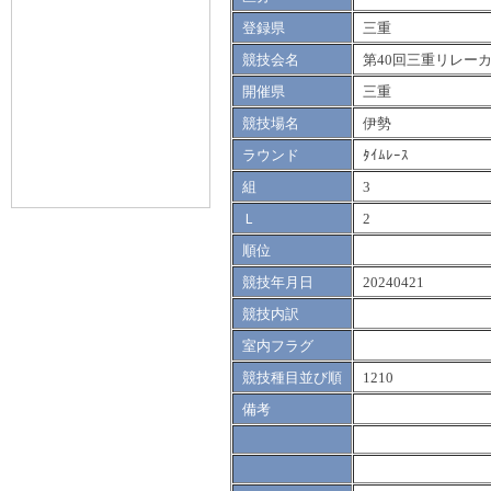
登録県
三重
競技会名
第40回三重リレー
開催県
三重
競技場名
伊勢
ラウンド
ﾀｲﾑﾚｰｽ
組
3
Ｌ
2
順位
競技年月日
20240421
競技内訳
室内フラグ
競技種目並び順
1210
備考