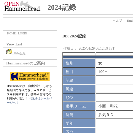
2024記録
ヘルプ
Engl
HOME
|
LOGIN
DB: 2024記録
View List
作成日：
2025/01/29 06:12:39 JST
2024記録
Hammerheadのご案内
性別
女
種目
100m
記録
Hammerheadは、自由設計、しかも
風速
短期間で導入でき、ＡＳＰサービ
スを利用すれば、携帯や自宅での
順位
利用が可能に！
⇒詳細はホームペ
ージへ！
選手/チーム
小西 和花
所属
多気ＲＣ
学年
区分