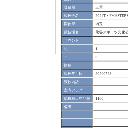
登録県
三重
競技会名
2024T・FMASTER
開催県
埼玉
競技場名
熊谷スポーツ文化
ラウンド
組
1
Ｌ
6
順位
競技年月日
20240728
競技内訳
室内フラグ
競技種目並び順
1160
備考