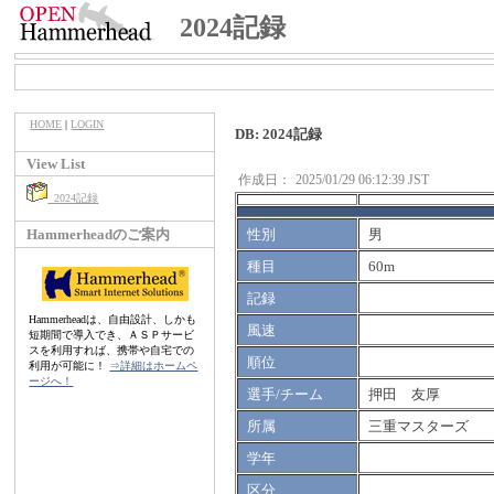
2024記録
HOME
|
LOGIN
DB: 2024記録
View List
作成日：
2025/01/29 06:12:39 JST
2024記録
Hammerheadのご案内
性別
男
種目
60m
記録
Hammerheadは、自由設計、しかも
風速
短期間で導入でき、ＡＳＰサービ
スを利用すれば、携帯や自宅での
順位
利用が可能に！
⇒詳細はホームペ
ージへ！
選手/チーム
押田 友厚
所属
三重マスターズ
学年
区分