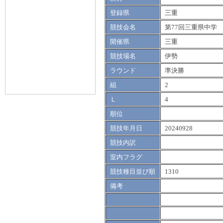
登録県
三重
競技会名
第77回三重県中学
開催県
三重
競技場名
伊勢
ラウンド
準決勝
組
2
Ｌ
4
順位
競技年月日
20240928
競技内訳
室内フラグ
競技種目並び順
1310
備考