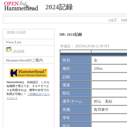
2024記録
ヘルプ
Engl
HOME
|
LOGIN
DB: 2024記録
View List
作成日：
2025/01/29 06:12:39 JST
2024記録
Hammerheadのご案内
性別
女
種目
200m
記録
Hammerheadは、自由設計、しかも
風速
短期間で導入でき、ＡＳＰサービ
スを利用すれば、携帯や自宅での
順位
利用が可能に！
⇒詳細はホームペ
ージへ！
選手/チーム
村山 美結
所属
鳥羽東中
学年
区分