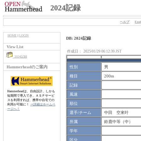
2024記録
ヘルプ
Engl
HOME
|
LOGIN
DB: 2024記録
View List
作成日：
2025/01/29 06:12:39 JST
2024記録
Hammerheadのご案内
性別
男
種目
200m
記録
Hammerheadは、自由設計、しかも
風速
短期間で導入でき、ＡＳＰサービ
スを利用すれば、携帯や自宅での
順位
利用が可能に！
⇒詳細はホームペ
ージへ！
選手/チーム
中田 空來叶
所属
鈴鹿中等（中）
学年
区分