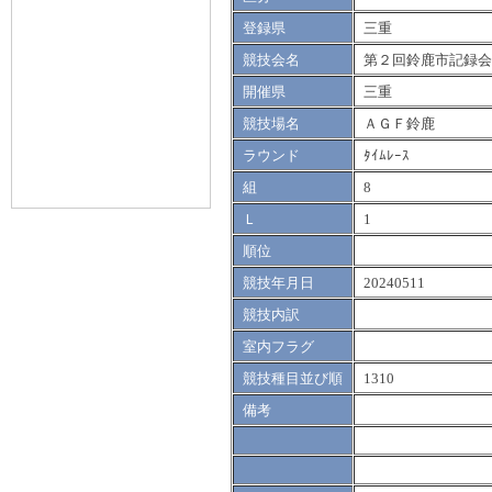
登録県
三重
競技会名
第２回鈴鹿市記録会
開催県
三重
競技場名
ＡＧＦ鈴鹿
ラウンド
ﾀｲﾑﾚｰｽ
組
8
Ｌ
1
順位
競技年月日
20240511
競技内訳
室内フラグ
競技種目並び順
1310
備考