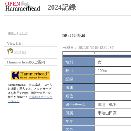
2024記録
HOME
|
LOGIN
DB: 2024記録
View List
作成日：
2025/01/29 06:12:39 JST
2024記録
Hammerheadのご案内
性別
女
種目
200m
記録
Hammerheadは、自由設計、しかも
風速
短期間で導入でき、ＡＳＰサービ
スを利用すれば、携帯や自宅での
順位
利用が可能に！
⇒詳細はホームペ
ージへ！
選手/チーム
濱地 楓羽
所属
宇治山田高
学年
区分