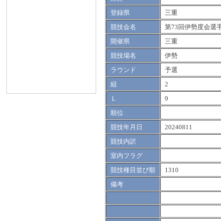
登録県
三重
競技会名
第73回伊勢度会選
開催県
三重
競技場名
伊勢
ラウンド
予選
組
2
Ｌ
9
順位
競技年月日
20240811
競技内訳
室内フラグ
競技種目並び順
1310
備考