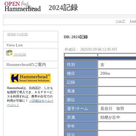
2024記録
ヘルプ
Engl
HOME
|
LOGIN
DB: 2024記録
View List
作成日：
2025/01/29 06:12:39 JST
2024記録
Hammerheadのご案内
性別
女
種目
200m
記録
Hammerheadは、自由設計、しかも
風速
短期間で導入でき、ＡＳＰサービ
スを利用すれば、携帯や自宅での
順位
利用が可能に！
⇒詳細はホームペ
ージへ！
選手/チーム
長谷川 弥羽
所属
桔梗が丘中
学年
区分