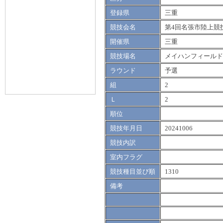
登録県
三重
競技会名
第4回名張市陸上競
開催県
三重
競技場名
メイハンフィールド
ラウンド
予選
組
2
Ｌ
2
順位
競技年月日
20241006
競技内訳
室内フラグ
競技種目並び順
1310
備考