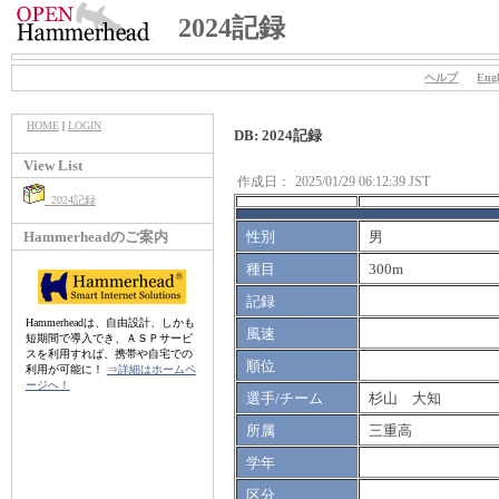
2024記録
ヘルプ
Engl
HOME
|
LOGIN
DB: 2024記録
View List
作成日：
2025/01/29 06:12:39 JST
2024記録
Hammerheadのご案内
性別
男
種目
300m
記録
Hammerheadは、自由設計、しかも
風速
短期間で導入でき、ＡＳＰサービ
スを利用すれば、携帯や自宅での
順位
利用が可能に！
⇒詳細はホームペ
ージへ！
選手/チーム
杉山 大知
所属
三重高
学年
区分