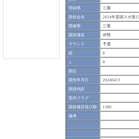
登録県
三重
競技会名
2024年度国スポ第1
開催県
三重
競技場名
伊勢
ラウンド
予選
組
6
Ｌ
9
順位
競技年月日
20240413
競技内訳
室内フラグ
競技種目並び順
1380
備考