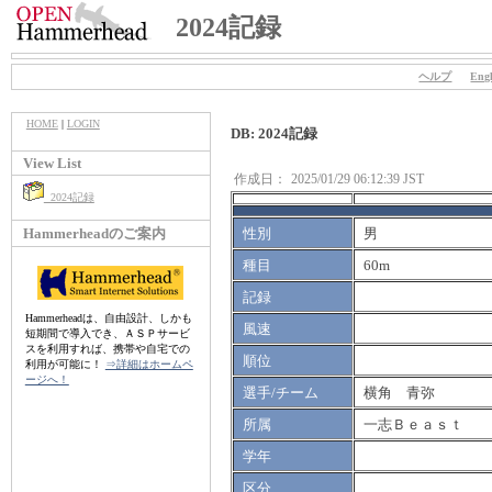
2024記録
ヘルプ
Engl
HOME
|
LOGIN
DB: 2024記録
View List
作成日：
2025/01/29 06:12:39 JST
2024記録
Hammerheadのご案内
性別
男
種目
60m
記録
Hammerheadは、自由設計、しかも
風速
短期間で導入でき、ＡＳＰサービ
スを利用すれば、携帯や自宅での
順位
利用が可能に！
⇒詳細はホームペ
ージへ！
選手/チーム
横角 青弥
所属
一志Ｂｅａｓｔ
学年
区分