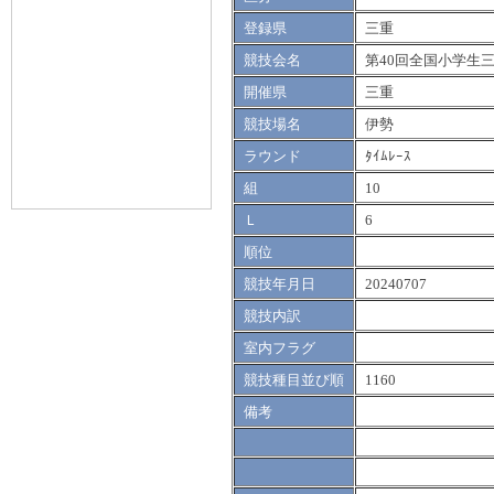
登録県
三重
競技会名
第40回全国小学生
開催県
三重
競技場名
伊勢
ラウンド
ﾀｲﾑﾚｰｽ
組
10
Ｌ
6
順位
競技年月日
20240707
競技内訳
室内フラグ
競技種目並び順
1160
備考