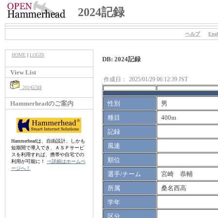
2024記録
ヘルプ
Engl
HOME
|
LOGIN
DB: 2024記録
View List
作成日：
2025/01/29 06:12:39 JST
2024記録
Hammerheadのご案内
性別
男
種目
400m
記録
Hammerheadは、自由設計、しかも
風速
短期間で導入でき、ＡＳＰサービ
スを利用すれば、携帯や自宅での
順位
利用が可能に！
⇒詳細はホームペ
ージへ！
選手/チーム
宮崎 恭輔
所属
桑名西高
学年
区分