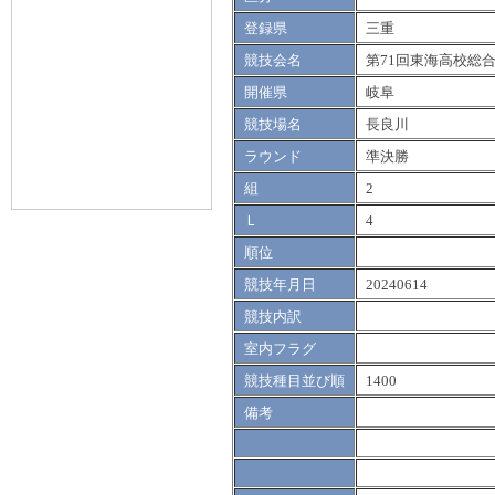
登録県
三重
競技会名
第71回東海高校総
開催県
岐阜
競技場名
長良川
ラウンド
準決勝
組
2
Ｌ
4
順位
競技年月日
20240614
競技内訳
室内フラグ
競技種目並び順
1400
備考