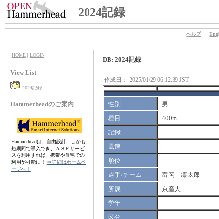
2024記録
ヘルプ
Engl
HOME
|
LOGIN
DB: 2024記録
View List
作成日：
2025/01/29 06:12:39 JST
2024記録
Hammerheadのご案内
性別
男
種目
400m
記録
Hammerheadは、自由設計、しかも
風速
短期間で導入でき、ＡＳＰサービ
スを利用すれば、携帯や自宅での
順位
利用が可能に！
⇒詳細はホームペ
ージへ！
選手/チーム
富岡 凛太郎
所属
京産大
学年
区分