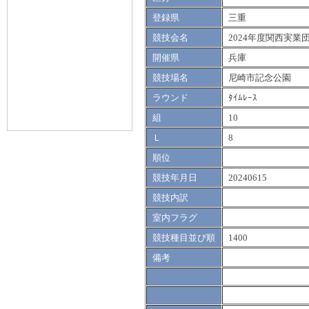
登録県
三重
競技会名
2024年度関西実業
開催県
兵庫
競技場名
尼崎市記念公園
ラウンド
ﾀｲﾑﾚｰｽ
組
10
Ｌ
8
順位
競技年月日
20240615
競技内訳
室内フラグ
競技種目並び順
1400
備考