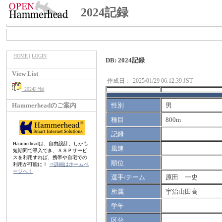
2024記録
HOME
|
LOGIN
DB: 2024記録
View List
作成日：
2025/01/29 06:12:39 JST
2024記録
Hammerheadのご案内
性別
男
種目
800m
記録
Hammerheadは、自由設計、しかも
風速
短期間で導入でき、ＡＳＰサービ
スを利用すれば、携帯や自宅での
順位
利用が可能に！
⇒詳細はホームペ
ージへ！
選手/チーム
原田 一史
所属
宇治山田高
学年
区分