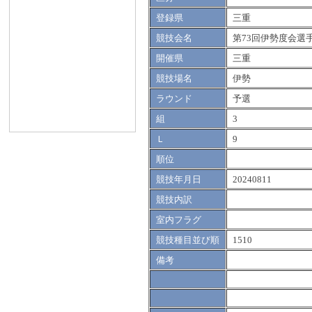
登録県
三重
競技会名
第73回伊勢度会選
開催県
三重
競技場名
伊勢
ラウンド
予選
組
3
Ｌ
9
順位
競技年月日
20240811
競技内訳
室内フラグ
競技種目並び順
1510
備考