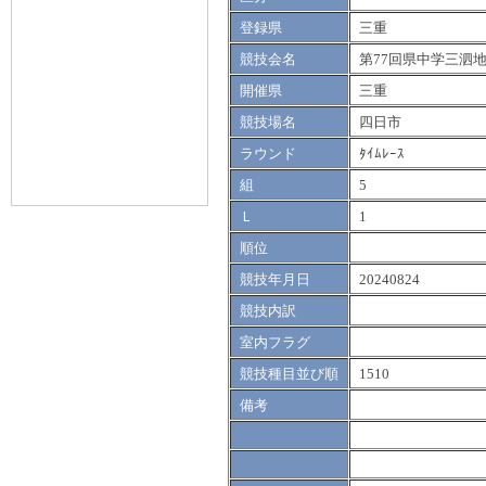
登録県
三重
競技会名
第77回県中学三泗
開催県
三重
競技場名
四日市
ラウンド
ﾀｲﾑﾚｰｽ
組
5
Ｌ
1
順位
競技年月日
20240824
競技内訳
室内フラグ
競技種目並び順
1510
備考