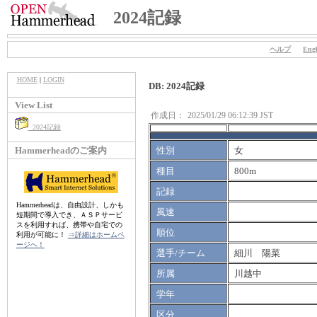
2024記録
ヘルプ
Engl
HOME
|
LOGIN
DB: 2024記録
View List
作成日：
2025/01/29 06:12:39 JST
2024記録
Hammerheadのご案内
性別
女
種目
800m
記録
Hammerheadは、自由設計、しかも
風速
短期間で導入でき、ＡＳＰサービ
スを利用すれば、携帯や自宅での
順位
利用が可能に！
⇒詳細はホームペ
ージへ！
選手/チーム
細川 陽菜
所属
川越中
学年
区分