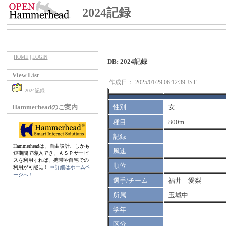
2024記録
HOME
|
LOGIN
DB: 2024記録
View List
作成日：
2025/01/29 06:12:39 JST
2024記録
Hammerheadのご案内
性別
女
種目
800m
記録
Hammerheadは、自由設計、しかも
風速
短期間で導入でき、ＡＳＰサービ
スを利用すれば、携帯や自宅での
順位
利用が可能に！
⇒詳細はホームペ
ージへ！
選手/チーム
福井 愛梨
所属
玉城中
学年
区分