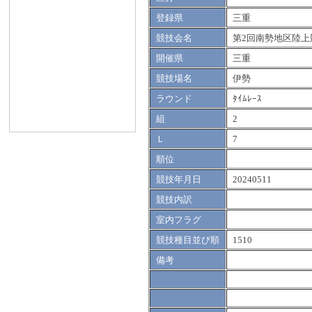
登録県
三重
競技会名
第2回南勢地区陸上
開催県
三重
競技場名
伊勢
ラウンド
ﾀｲﾑﾚｰｽ
組
2
Ｌ
7
順位
競技年月日
20240511
競技内訳
室内フラグ
競技種目並び順
1510
備考