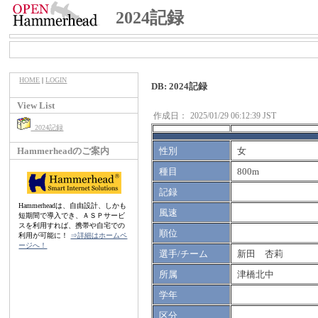
2024記録
HOME
|
LOGIN
DB: 2024記録
View List
作成日：
2025/01/29 06:12:39 JST
2024記録
Hammerheadのご案内
性別
女
種目
800m
記録
Hammerheadは、自由設計、しかも
風速
短期間で導入でき、ＡＳＰサービ
スを利用すれば、携帯や自宅での
順位
利用が可能に！
⇒詳細はホームペ
ージへ！
選手/チーム
新田 杏莉
所属
津橋北中
学年
区分