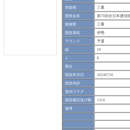
登録県
三重
競技会名
第70回全日本通信
開催県
三重
競技場名
伊勢
ラウンド
予選
組
10
Ｌ
6
順位
競技年月日
20240720
競技内訳
室内フラグ
競技種目並び順
1510
備考