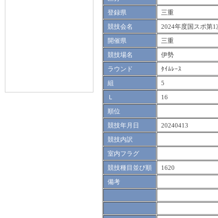
登録県
三重
競技会名
2024年度国スポ第1
開催県
三重
競技場名
伊勢
ラウンド
ﾀｲﾑﾚｰｽ
組
5
Ｌ
16
順位
競技年月日
20240413
競技内訳
室内フラグ
競技種目並び順
1620
備考