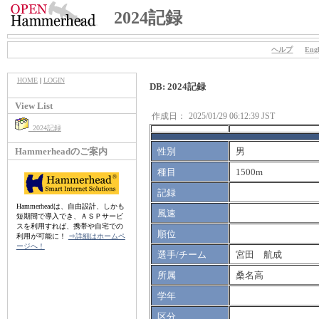
2024記録
ヘルプ
Engl
HOME
|
LOGIN
DB: 2024記録
View List
作成日：
2025/01/29 06:12:39 JST
2024記録
Hammerheadのご案内
性別
男
種目
1500m
記録
Hammerheadは、自由設計、しかも
風速
短期間で導入でき、ＡＳＰサービ
スを利用すれば、携帯や自宅での
順位
利用が可能に！
⇒詳細はホームペ
ージへ！
選手/チーム
宮田 航成
所属
桑名高
学年
区分