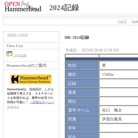
2024記録
ヘルプ
Engl
HOME
|
LOGIN
DB: 2024記録
View List
作成日：
2025/01/29 06:12:39 JST
2024記録
Hammerheadのご案内
性別
男
種目
1500m
記録
Hammerheadは、自由設計、しかも
風速
短期間で導入でき、ＡＳＰサービ
スを利用すれば、携帯や自宅での
順位
利用が可能に！
⇒詳細はホームペ
ージへ！
選手/チーム
谷口 颯太
所属
伊賀白鳳高
学年
区分