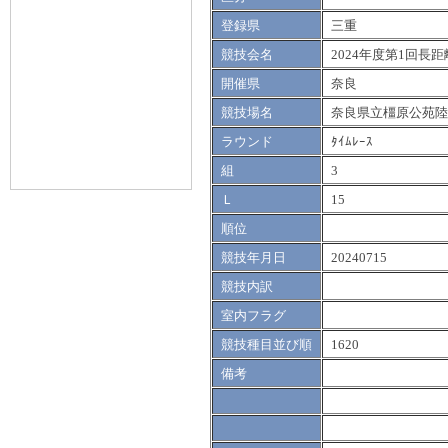
登録県
三重
競技会名
2024年度第1回長
開催県
奈良
競技場名
奈良県立橿原公苑陸
ラウンド
ﾀｲﾑﾚｰｽ
組
3
Ｌ
15
順位
競技年月日
20240715
競技内訳
室内フラグ
競技種目並び順
1620
備考