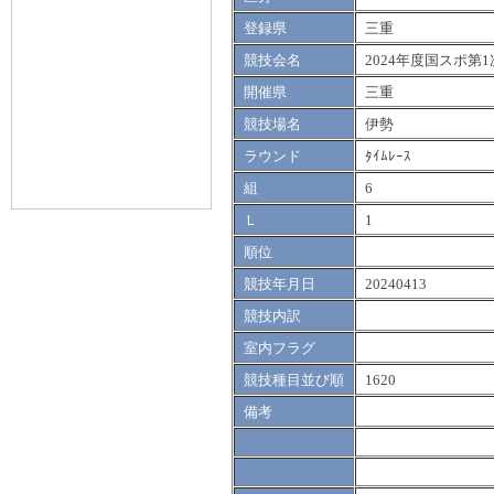
登録県
三重
競技会名
2024年度国スポ第1
開催県
三重
競技場名
伊勢
ラウンド
ﾀｲﾑﾚｰｽ
組
6
Ｌ
1
順位
競技年月日
20240413
競技内訳
室内フラグ
競技種目並び順
1620
備考