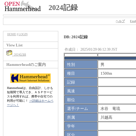
2024記録
ヘルプ
Engl
HOME
|
LOGIN
DB: 2024記録
View List
作成日：
2025/01/29 06:12:39 JST
2024記録
Hammerheadのご案内
性別
男
種目
1500m
記録
Hammerheadは、自由設計、しかも
風速
短期間で導入でき、ＡＳＰサービ
スを利用すれば、携帯や自宅での
順位
利用が可能に！
⇒詳細はホームペ
ージへ！
選手/チーム
水谷 竜琉
所属
川越高
学年
区分