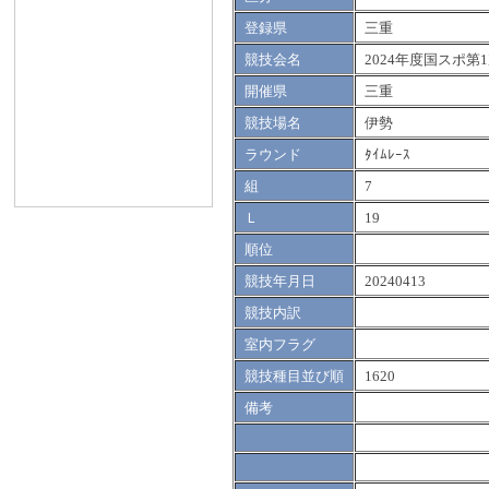
登録県
三重
競技会名
2024年度国スポ第
開催県
三重
競技場名
伊勢
ラウンド
ﾀｲﾑﾚｰｽ
組
7
Ｌ
19
順位
競技年月日
20240413
競技内訳
室内フラグ
競技種目並び順
1620
備考