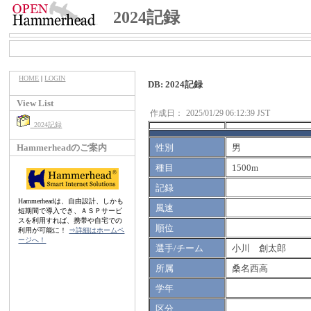
2024記録
HOME
|
LOGIN
DB: 2024記録
View List
作成日：
2025/01/29 06:12:39 JST
2024記録
Hammerheadのご案内
性別
男
種目
1500m
記録
Hammerheadは、自由設計、しかも
風速
短期間で導入でき、ＡＳＰサービ
スを利用すれば、携帯や自宅での
順位
利用が可能に！
⇒詳細はホームペ
ージへ！
選手/チーム
小川 創太郎
所属
桑名西高
学年
区分