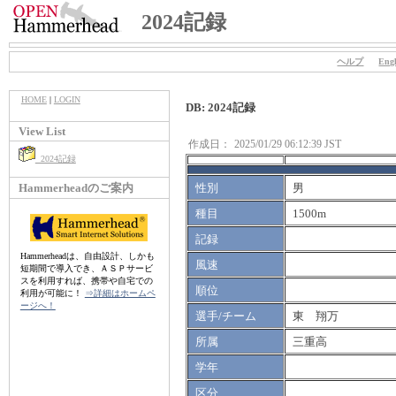
2024記録
ヘルプ
Engl
HOME
|
LOGIN
DB: 2024記録
View List
作成日：
2025/01/29 06:12:39 JST
2024記録
Hammerheadのご案内
性別
男
種目
1500m
記録
Hammerheadは、自由設計、しかも
風速
短期間で導入でき、ＡＳＰサービ
スを利用すれば、携帯や自宅での
順位
利用が可能に！
⇒詳細はホームペ
ージへ！
選手/チーム
東 翔万
所属
三重高
学年
区分