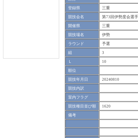
登録県
三重
競技会名
第73回伊勢度会選
開催県
三重
競技場名
伊勢
ラウンド
予選
組
3
Ｌ
10
順位
競技年月日
20240810
競技内訳
室内フラグ
競技種目並び順
1620
備考