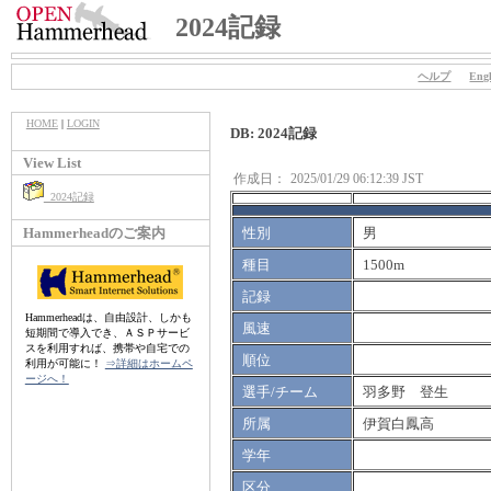
2024記録
ヘルプ
Engl
HOME
|
LOGIN
DB: 2024記録
View List
作成日：
2025/01/29 06:12:39 JST
2024記録
Hammerheadのご案内
性別
男
種目
1500m
記録
Hammerheadは、自由設計、しかも
風速
短期間で導入でき、ＡＳＰサービ
スを利用すれば、携帯や自宅での
順位
利用が可能に！
⇒詳細はホームペ
ージへ！
選手/チーム
羽多野 登生
所属
伊賀白鳳高
学年
区分