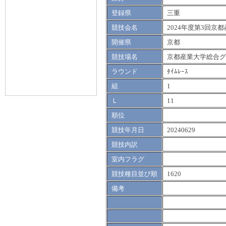
登録県
三重
競技会名
2024年度第3回京
開催県
京都
競技場名
京都産業大学総合グ
ラウンド
ﾀｲﾑﾚｰｽ
組
1
Ｌ
11
順位
競技年月日
20240629
競技内訳
室内フラグ
競技種目並び順
1620
備考