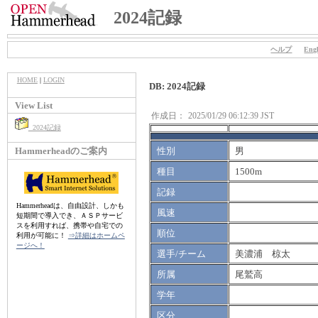
2024記録
ヘルプ
Engl
HOME
|
LOGIN
DB: 2024記録
View List
作成日：
2025/01/29 06:12:39 JST
2024記録
Hammerheadのご案内
性別
男
種目
1500m
記録
Hammerheadは、自由設計、しかも
風速
短期間で導入でき、ＡＳＰサービ
スを利用すれば、携帯や自宅での
順位
利用が可能に！
⇒詳細はホームペ
ージへ！
選手/チーム
美濃浦 椋太
所属
尾鷲高
学年
区分