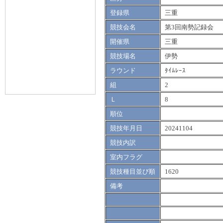
登録県
三重
競技会名
第3回南勢記録会
開催県
三重
競技場名
伊勢
ラウンド
ﾀｲﾑﾚｰｽ
組
2
Ｌ
8
順位
競技年月日
20241104
競技内訳
室内フラグ
競技種目並び順
1620
備考