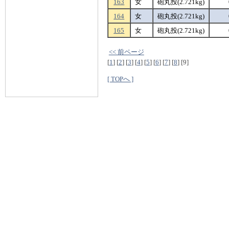
163
女
砲丸投(2.721kg)
164
女
砲丸投(2.721kg)
165
女
砲丸投(2.721kg)
<< 前ページ
[
1
]
[
2
]
[
3
]
[
4
]
[
5
]
[
6
]
[
7
]
[
8
]
[9]
[ TOPへ ]