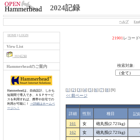
2024記録
ヘルプ
Engl
HOME
|
LOGIN
21901
レコード
View List
2024記録
検索対象:
Hammerheadのご案内
[
1
]
[
2
]
[
3
]
[
4
]
[
5
]
[
6
]
[
7
]
[
8
]
[9]
Hammerheadは、自由設計、しかも
短期間で導入でき、ＡＳＰサービ
<< 前ページ
スを利用すれば、携帯や自宅での
利用が可能に！
⇒詳細はホームペ
ージへ！
詳細
性別
種目
記
161
女
砲丸投(2.721kg)
162
女
砲丸投(2.721kg)