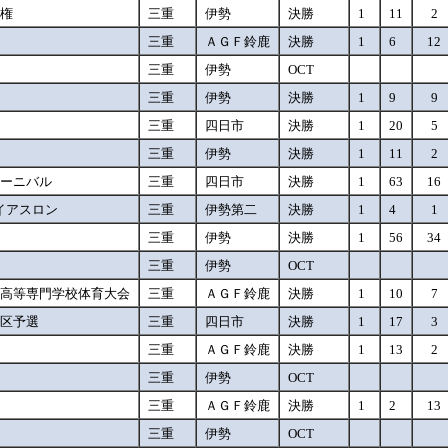
手権
三重
伊勢
決勝
1
11
2
権
三重
ＡＧＦ鈴鹿
決勝
1
6
12
三重
伊勢
OCT
三重
伊勢
決勝
1
9
9
三重
四日市
決勝
1
20
5
三重
伊勢
決勝
1
11
2
カーニバル
三重
四日市
決勝
1
63
16
イアスロン
三重
伊勢第二
決勝
1
4
1
三重
伊勢
決勝
1
56
34
三重
伊勢
OCT
立高等専門学校体育大会
三重
ＡＧＦ鈴鹿
決勝
1
10
7
地区予選
三重
四日市
決勝
1
17
3
三重
ＡＧＦ鈴鹿
決勝
1
13
2
三重
伊勢
OCT
権
三重
ＡＧＦ鈴鹿
決勝
1
2
13
三重
伊勢
OCT