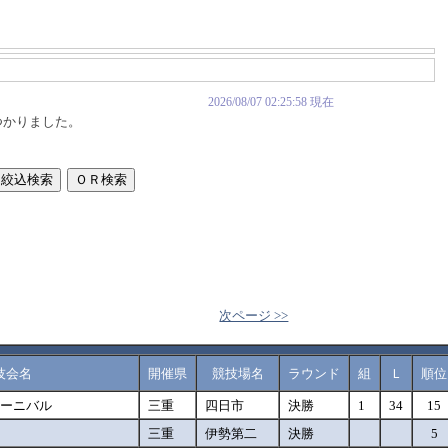
2026/08/07 02:25:58 現在
つかりました。
次ページ >>
技会名
開催県
競技場名
ラウンド
組
Ｌ
順位
カーニバル
三重
四日市
決勝
1
34
15
三重
伊勢第二
決勝
5