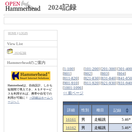
2024記録
HOME
|
LOGIN
View List
2024記録
Hammerheadのご案内
[
1-100
]
[
101-200
]
[
201-300
]
[
301-40
[
801
]
[
802
]
[
803
]
[
804
]
[
811-820
]
[
821-830
]
[
831-840
]
[
841-85
[
901-910
]
[
911-920
]
[
921-930
]
[
931-94
Hammerheadは、自由設計、しかも
[
1001-1096
]
短期間で導入でき、ＡＳＰサービ
<< 前ページ
スを利用すれば、携帯や自宅での
利用が可能に！
⇒詳細はホームペ
ージへ！
詳細
性別
種目
記録
16161
男
走幅跳
5.46*
16162
男
走幅跳
5.46*