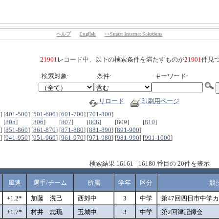
ヘルプ
English
>>Smart Internet Solutions
21901
レコード中、以下の検索条件を満たすものが
21901
件見
検索対象:
条件:
キーワード:
リロード
印刷用ページ
0
]
[
401-500
]
[
501-600
]
[
601-700
]
[
701-800
]
[
805
]
[
806
]
[
807
]
[
808
]
[809]
[
810
]
0
]
[
851-860
]
[
861-870
]
[
871-880
]
[
881-890
]
[
891-900
]
0
]
[
941-950
]
[
951-960
]
[
961-970
]
[
971-980
]
[
981-990
]
[
991-1000
]
検索結果 16161 - 16180 番目の 20件を表示
風速
選手/チーム
所属
学年
区分
競
+1.2*
加藤 滉己
西郊中
3
中学
第47回四日市中学
+1.7*
村井 志琉
玉城中
3
中学
第2回津記録会