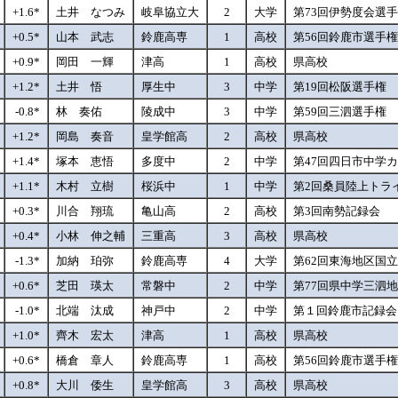
+1.6*
土井 なつみ
岐阜協立大
2
大学
第73回伊勢度会選
+0.5*
山本 武志
鈴鹿高専
1
高校
第56回鈴鹿市選手
+0.9*
岡田 一輝
津高
1
高校
県高校
+1.2*
土井 悟
厚生中
3
中学
第19回松阪選手権
-0.8*
林 奏佑
陵成中
3
中学
第59回三泗選手権
+1.2*
岡島 奏音
皇学館高
2
高校
県高校
+1.4*
塚本 恵悟
多度中
2
中学
第47回四日市中学
+1.1*
木村 立樹
桜浜中
1
中学
第2回桑員陸上トラ
+0.3*
川合 翔琉
亀山高
2
高校
第3回南勢記録会
+0.4*
小林 伸之輔
三重高
3
高校
県高校
-1.3*
加納 珀弥
鈴鹿高専
4
大学
第62回東海地区国
+0.6*
芝田 瑛太
常磐中
2
中学
第77回県中学三泗
-1.0*
北端 汰成
神戸中
2
中学
第１回鈴鹿市記録会
+1.0*
齊木 宏太
津高
1
高校
県高校
+0.6*
橋倉 章人
鈴鹿高専
1
高校
第56回鈴鹿市選手
+0.8*
大川 倭生
皇学館高
3
高校
県高校