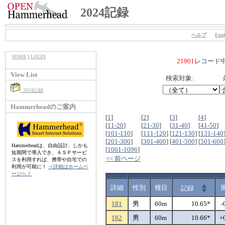
2024記録
ヘルプ
Engl
HOME
|
LOGIN
21901
レコード
View List
検索対象:
2024記録
Hammerheadのご案内
[
1
]
[
2
]
[
3
]
[
4
]
[
11-20
]
[
21-30
]
[
31-40
]
[
41-50
]
[
101-110
]
[
111-120
]
[
121-130
]
[
131-140
[
201-300
]
[
301-400
]
[
401-500
]
[
501-600
Hammerheadは、自由設計、しかも
[
1001-1096
]
短期間で導入でき、ＡＳＰサービ
<< 前ページ
スを利用すれば、携帯や自宅での
利用が可能に！
⇒詳細はホームペ
ージへ！
詳細
性別
種目
記録
181
男
60m
10.65*
-
182
男
60m
10.66*
+