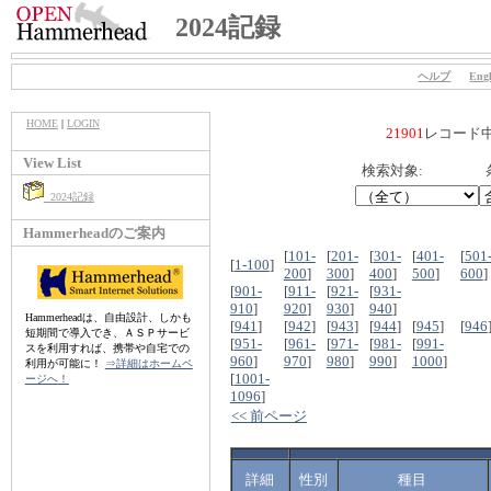
2024記録
ヘルプ
Engl
HOME
|
LOGIN
21901
レコード
View List
検索対象:
2024記録
Hammerheadのご案内
[
101-
[
201-
[
301-
[
401-
[
501
[
1-100
]
200
]
300
]
400
]
500
]
600
]
[
901-
[
911-
[
921-
[
931-
910
]
920
]
930
]
940
]
Hammerheadは、自由設計、しかも
[
941
]
[
942
]
[
943
]
[
944
]
[
945
]
[
946
短期間で導入でき、ＡＳＰサービ
[
951-
[
961-
[
971-
[
981-
[
991-
スを利用すれば、携帯や自宅での
960
]
970
]
980
]
990
]
1000
]
利用が可能に！
⇒詳細はホームペ
[
1001-
ージへ！
1096
]
<< 前ページ
詳細
性別
種目