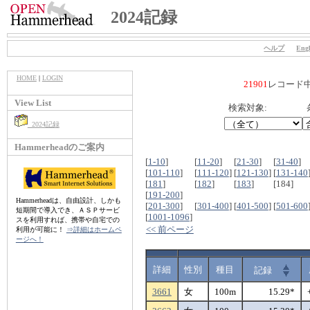
2024記録
ヘルプ
Engl
HOME
|
LOGIN
21901
レコード
View List
検索対象:
2024記録
Hammerheadのご案内
[
1-10
]
[
11-20
]
[
21-30
]
[
31-40
]
[
101-110
]
[
111-120
]
[
121-130
]
[
131-140
[
181
]
[
182
]
[
183
]
[184]
[
191-200
]
Hammerheadは、自由設計、しかも
[
201-300
]
[
301-400
]
[
401-500
]
[
501-600
短期間で導入でき、ＡＳＰサービ
[
1001-1096
]
スを利用すれば、携帯や自宅での
<< 前ページ
利用が可能に！
⇒詳細はホームペ
ージへ！
詳細
性別
種目
記録
3661
女
100m
15.29*