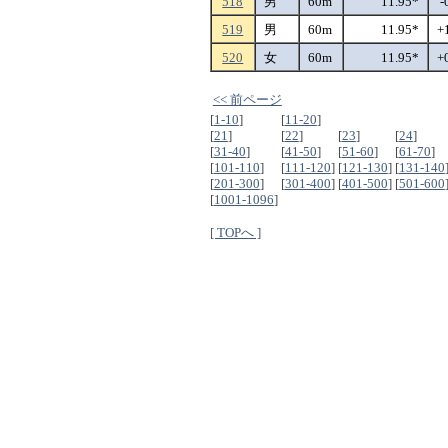
518
男
60m
11.95*
-
519
男
60m
11.95*
+
520
女
60m
11.95*
+
<< 前ページ
[
1-10
]
[
11-20
]
[
21
]
[
22
]
[
23
]
[
24
]
[
31-40
]
[
41-50
]
[
51-60
]
[
61-70
]
[
101-110
]
[
111-120
]
[
121-130
]
[
131-140
[
201-300
]
[
301-400
]
[
401-500
]
[
501-600
[
1001-1096
]
[ TOPへ ]