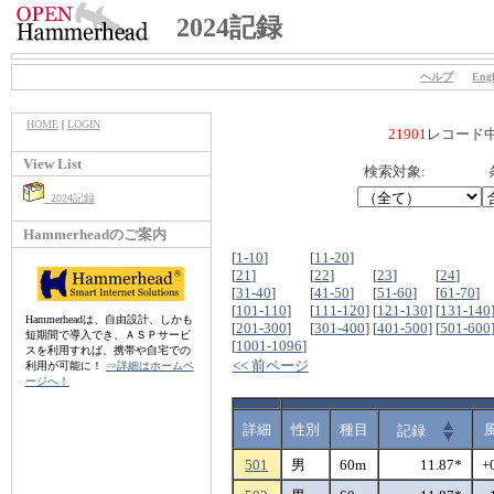
2024記録
ヘルプ
Engl
HOME
|
LOGIN
21901
レコード
View List
検索対象:
2024記録
Hammerheadのご案内
[
1-10
]
[
11-20
]
[
21
]
[
22
]
[
23
]
[
24
]
[
31-40
]
[
41-50
]
[
51-60
]
[
61-70
]
[
101-110
]
[
111-120
]
[
121-130
]
[
131-140
Hammerheadは、自由設計、しかも
[
201-300
]
[
301-400
]
[
401-500
]
[
501-600
短期間で導入でき、ＡＳＰサービ
[
1001-1096
]
スを利用すれば、携帯や自宅での
<< 前ページ
利用が可能に！
⇒詳細はホームペ
ージへ！
詳細
性別
種目
記録
501
男
60m
11.87*
+