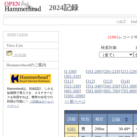
2024記録
ヘルプ
Engl
HOME
|
LOGIN
21901
レコード
View List
検索対象:
2024記録
Hammerheadのご案内
[
1-100
]
[
101-200
]
[
201-210
]
[
211-220
[
301-310
]
[
311
]
[
312
]
[
313
]
[
314
]
[
321-330
]
[
331-340
]
[
341-350
]
[
351-360
Hammerheadは、自由設計、しかも
[
401-500
]
[
501-600
]
[
601-700
]
[
701-800
短期間で導入でき、ＡＳＰサービ
[
1001-1096
]
スを利用すれば、携帯や自宅での
<< 前ページ
利用が可能に！
⇒詳細はホームペ
ージへ！
詳細
性別
種目
記録
6381
男
200m
30.49*