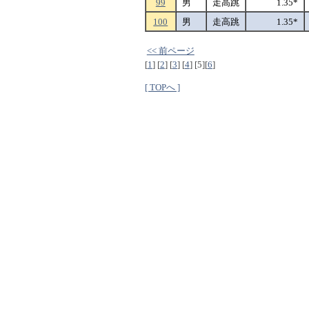
99
男
走高跳
1.35*
100
男
走高跳
1.35*
<< 前ページ
[
1
]
[
2
]
[
3
]
[
4
]
[5]
[
6
]
[ TOPへ ]