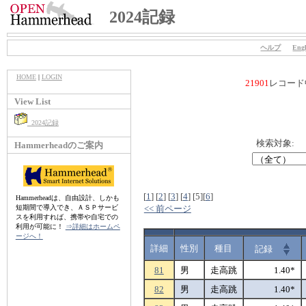
2024記録
ヘルプ
Engl
HOME
|
LOGIN
21901
レコード
View List
2024記録
検索対象:
Hammerheadのご案内
[
1
]
[
2
]
[
3
]
[
4
]
[5]
[
6
]
Hammerheadは、自由設計、しかも
短期間で導入でき、ＡＳＰサービ
<< 前ページ
スを利用すれば、携帯や自宅での
利用が可能に！
⇒詳細はホームペ
ージへ！
詳細
性別
種目
記録
81
男
走高跳
1.40*
82
男
走高跳
1.40*